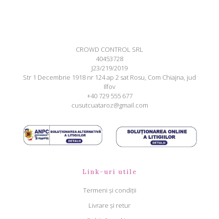
CROWD CONTROL SRL
40453728
J23/219/2019
Str 1 Decembrie 1918 nr 124 ap 2 sat Rosu, Com Chiajna, jud
Ilfov
+40 729 555 677
cusutcuataroz@gmail.com
Link-uri utile
Termeni și condiții
Livrare și retur