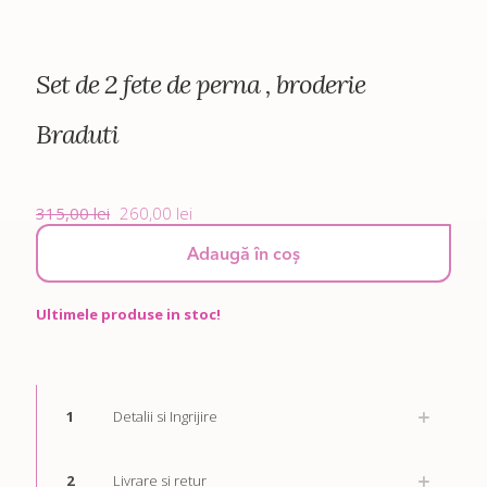
Set de 2 fete de perna , broderie
Braduti
Prețul
Prețul
315,00
lei
260,00
lei
inițial
curent
a
Adaugă în coș
este:
fost:
260,00 lei.
315,00 lei.
Ultimele produse in stoc!
1
Detalii si Ingrijire
2
Livrare si retur