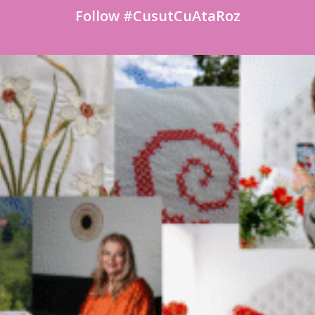
Follow #CusutCuAtaRoz